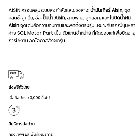
AISIN ครอบคลุมระบบส่งกำลังและช่วงล่าง:
น้ำมันเกียร์ Aisin
, ชุด
คลัตช์, ลูกปืน, ซีล,
ปั๊มน้ำ Aisin
, สายพาน, ลูกลอก, และ
ใบปัดน้ำฝน
Aisin
จุดเด่นคือความทนทานและฟิตติ้งตรงรุ่น เหมาะกับรถญี่ปุ่นหล
ค่าย SCL Motor Part เป็น
ตัวแทนจำหน่าย
ที่คัดของแท้เพื่อยืดอายุ
การใช้งาน ลดโอกาสสั่งผิดรุ่น
ส่งฟรีทั่วไทย
เมื่อช็อปครบ 3,000 ขึ้นไป
มีบริการส่งด่วน
กรุงเทพฯ และพื้นที่ให้บริการ