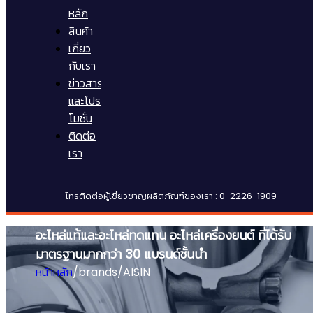
หลัก
สินค้า
เกี่ยว
กับเรา
ข่าวสาร
และโปร
โมชั่น
ติดต่อ
เรา
โทรติดต่อผู้เชี่ยวชาญผลิตภัณฑ์ของเรา : 0-2226-1909
อะไหล่แท้และอะไหล่ทดแทน อะไหล่เครื่องยนต์ ที่ได้รับ
มาตรฐานมากกว่า 30 แบรนด์ชั้นนำ
หน้าหลัก
/
brands
/
AISIN