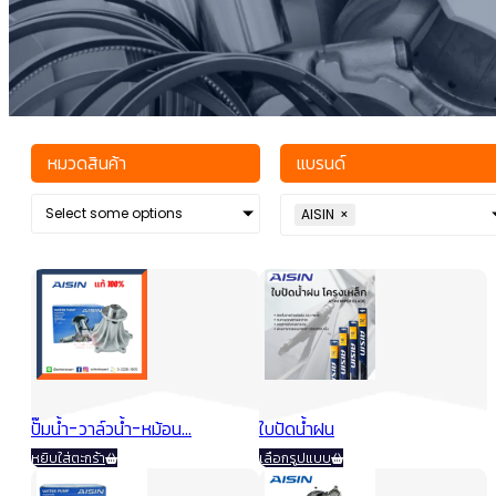
หมวดสินค้า
แบรนด์
Select some options
AISIN
×
ปั๊มน้ำ-วาล์วน้ำ-หม้อน...
ใบปัดน้ำฝน
This
หยิบใส่ตะกร้า
เลือกรูปแบบ
product