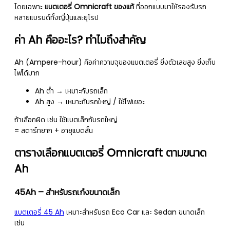
โดยเฉพาะ
แบตเตอรี่ Omnicraft ของแท้
ที่ออกแบบมาให้รองรับรถ
หลายแบรนด์ทั้งญี่ปุ่นและยุโรป
ค่า Ah คืออะไร? ทำไมถึงสำคัญ
Ah (Ampere-hour) คือค่าความจุของแบตเตอรี่ ยิ่งตัวเลขสูง ยิ่งเก็บ
ไฟได้มาก
Ah ต่ำ → เหมาะกับรถเล็ก
Ah สูง → เหมาะกับรถใหญ่ / ใช้ไฟเยอะ
ถ้าเลือกผิด เช่น ใช้แบตเล็กกับรถใหญ่
= สตาร์ทยาก + อายุแบตสั้น
ตารางเลือกแบตเตอรี่ Omnicraft ตามขนาด
Ah
45Ah – สำหรับรถเก๋งขนาดเล็ก
แบตเตอรี่ 45 Ah
เหมาะสำหรับรถ Eco Car และ Sedan ขนาดเล็ก
เช่น