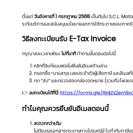
ตั้งแต่
วันอังคารที่ 1 กรกฎาคม 2568
เป็นต้นไป S.C.L. Mot
ระดับบริการและสนับสนุนนโยบายลดการใช้กระดาษของภาครัฐ กา
วิธีลงทะเบียนรับ E-Tax Invoice
กรุณาสละเวลาเพียง
ไม่กี่นาที
ทำตามขั้นตอนต่อไปนี้
คลิกที่ลิงก์แบบฟอร์มยืนยันอีเมลด้านล่าง
กรอกชื่อ–นามสกุล เลขประจำตัวผู้เสียภาษี และอีเมลท
กด “ส่ง” และตรวจสอบกล่องจดหมาย (รวมถึงโฟลเดอร์ส
👉
ลงทะเบียนได้ที่นี่:
https://forms.gle/RjdjZs2em9
ทำไมคุณควรยืนยันอีเมลตอนนี้
สะดวกกว่าเดิม
ไม่ต้องรอเอกสารกระดาษทางไปรษณีย์ ใบกำกับภาษีข