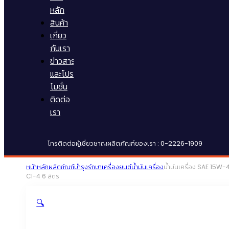
หลัก
สินค้า
เกี่ยว
กับเรา
ข่าวสาร
และโปร
โมชั่น
ติดต่อ
เรา
โทรติดต่อผู้เชี่ยวชาญผลิตภัณฑ์ของเรา : 0-2226-1909
หน้าหลัก
ผลิตภัณฑ์บำรุงรักษาเครื่องยนต์
น้ำมันเครื่อง
น้ำมันเครื่อง SAE 15W-
CI-4 6 ลิตร
🔍