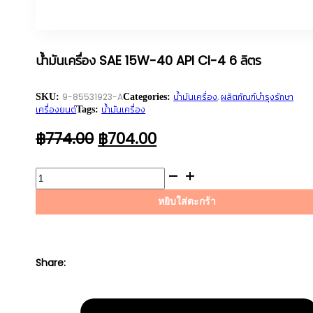
น้ำมันเครื่อง SAE 15W-40 API CI-4 6 ลิตร
9-85531923-A
น้ำมันเครื่อง
,
ผลิตภัณฑ์บำรุงรักษา
SKU:
Categories:
เครื่องยนต์
น้ำมันเครื่อง
Tags:
ORIGINAL
CURRENT
฿
774.00
฿
704.00
PRICE
PRICE
WAS:
IS:
จำนวน
฿774.00.
฿704.00.
น้ำมัน
หยิบใส่ตะกร้า
เครื่อง
SAE
15W-
40
Share:
API
CI-