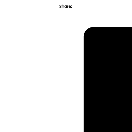
แท้
Share:
เบิก
ศูนย์
ISUZU,D-
MAX
Gold
Series
ปี
07-
11
ชิ้น