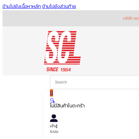
ข้ามไปยังเนื้อหาหลัก
ข้ามไปยังส่วนท้าย
บริษัท เอส.ซี.แอล.มอ
หน้าหลัก
อะไหล่เกียร์ คลัตช์ เบรก
แม่ปั๊มคลัทช์ และ ชุดซ่อ
0
🔍
ไม่มีสินค้าในตะกร้า
เข้าสู่
ระบบ