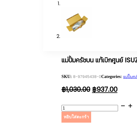
แม่ปั้มครัชบน แท้เบิกศูนย์
8-97945438-0
แม่ปั๊มคล
SKU:
Categories:
ORIGINAL
CURR
฿
1,030.00
฿
937.00
PRICE
PRICE
WAS:
IS:
จำนวน
฿1,030.00.
฿937.
แม่
หยิบใส่ตะกร้า
ปั้มค
รัช
บน