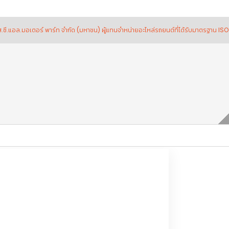
เตอร์ พาร์ท จำกัด (มหาชน) ผู้แทนจำหน่ายอะไหล่รถยนต์ที่ได้รับมาตรฐาน ISO 9001:20
ม
แม่ปั้มครัชบน แท้เบิกศูนย์ ISUZU,D-MAX Gold Series ปี 07-11