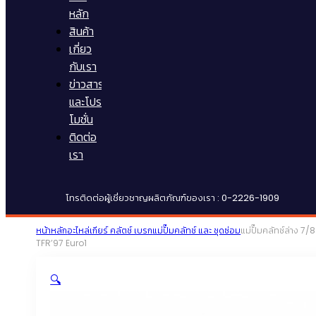
หลัก
สินค้า
เกี่ยว
กับเรา
ข่าวสาร
และโปร
โมชั่น
ติดต่อ
เรา
โทรติดต่อผู้เชี่ยวชาญผลิตภัณฑ์ของเรา : 0-2226-1909
หน้าหลัก
อะไหล่เกียร์ คลัตช์ เบรก
แม่ปั๊มคลัทช์ และ ชุดซ่อม
แม่ปั๊มคลัทช์ล่าง 7/8
TFR’97 Euro1
🔍