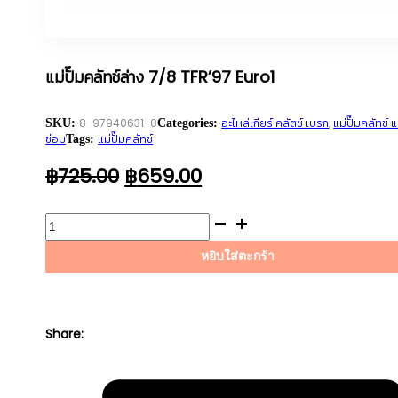
แม่ปั๊มคลัทช์ล่าง 7/8 TFR’97 Euro1
8-97940631-0
อะไหล่เกียร์ คลัตช์ เบรก
,
แม่ปั๊มคลัทช์ 
SKU:
Categories:
ซ่อม
แม่ปั๊มคลัทช์
Tags:
ORIGINAL
CURRENT
฿
725.00
฿
659.00
PRICE
PRICE
WAS:
IS:
จำนวน
฿725.00.
฿659.00.
แม่
หยิบใส่ตะกร้า
ปั๊ม
คลัทช์
ล่าง
7/8
Share:
TFR'97
Euro1