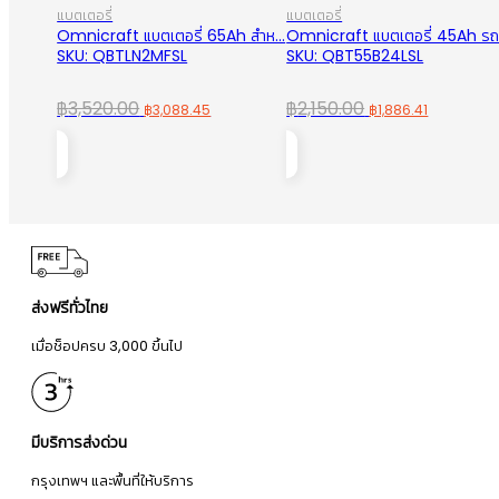
แบตเตอรี่
แบตเตอรี่
Omnicraft แบตเตอรี่ 65Ah สำห...
Omnicraft แบตเตอรี่ 45Ah รถเ
SKU: QBTLN2MFSL
SKU: QBT55B24LSL
Original
Current
Original
Current
฿
3,520.00
฿
2,150.00
฿
3,088.45
฿
1,886.41
price
price
price
price
was:
is:
was:
is:
฿3,520.00.
฿3,088.45.
฿2,150.00.
฿1,886.41
ส่งฟรีทั่วไทย
เมื่อช็อปครบ 3,000 ขึ้นไป
มีบริการส่งด่วน
กรุงเทพฯ และพื้นที่ให้บริการ