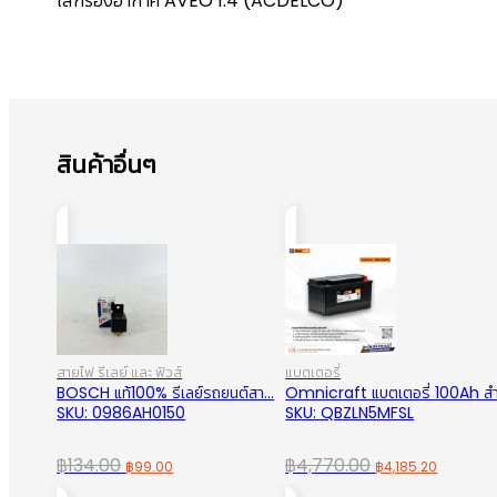
ไส้กรองอากาศ AVEO 1.4 (ACDELCO)
สินค้าอื่นๆ
สายไฟ รีเลย์ และ ฟิวส์
แบตเตอรี่
BOSCH แท้100% รีเลย์รถยนต์สา...
Omnicraft แบตเตอรี่ 100Ah สำ.
SKU: 0986AH0150
SKU: QBZLN5MFSL
Original
Current
Original
Curren
฿
134.00
฿
4,770.00
฿
99.00
฿
4,185.20
price
price
price
price