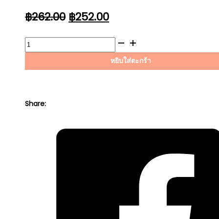
ORIGINAL
CURRENT
฿
262.00
฿
252.00
PRICE
PRICE
WAS:
IS:
จำนวน
฿262.00.
฿252.00.
ไส้
หยิบใส่ตะกร้า
กรอง
อากาศ
AVEO
1.4
Share:
(ACDELCO)
ชิ้น