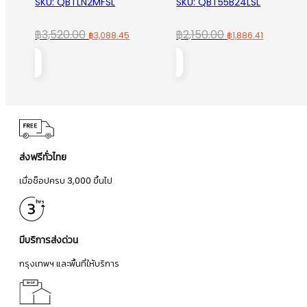
SKU: QBTLN2MFSL
SKU: QBT55B24LSL
Original
Current
Original
Current
฿
3,520.00
฿
2,150.00
฿
3,088.45
฿
1,886.41
price
price
price
price
was:
is:
was:
is:
฿3,520.00.
฿3,088.45.
฿2,150.00.
฿1,886.41
ส่งฟรีทั่วไทย
เมื่อช็อปครบ 3,000 ขึ้นไป
มีบริการส่งด่วน
กรุงเทพฯ และพื้นที่ให้บริการ