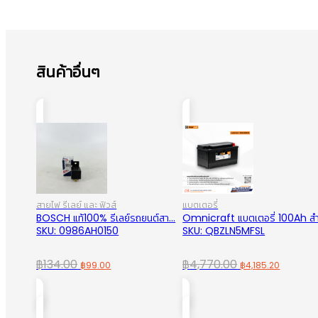
สินค้าอื่นๆ
สายไฟ รีเลย์ และ ฟิวส์
แบตเตอรี่
BOSCH แท้100% รีเลย์รถยนต์สา...
Omnicraft แบตเตอรี่ 100Ah สำ.
SKU: 0986AH0150
SKU: QBZLN5MFSL
Original
Current
Original
Curren
฿
134.00
฿
4,770.00
฿
99.00
฿
4,185.20
price
price
price
price
was:
is:
was:
is:
฿134.00.
฿99.00.
฿4,770.00.
฿4,185.