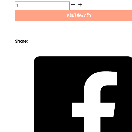
WAS:
IS:
จำนวน
฿776.00.
฿725.00.
ไส้
หยิบใส่ตะกร้า
กรอง
อากาศ
HYUNDAI
H1
Share:
แท้
NET
ชิ้น