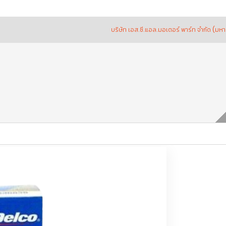
บริษัท เอส.ซี.แอล.มอเตอร์ พาร์ท จำกัด (มหาชน) ผู้แท
DO”12,Traiblazer