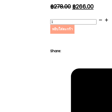
ORIGINAL
CURRE
฿
278.00
฿
266.00
PRICE
PRICE
WAS:
IS:
จำนวน
฿278.00.
฿266.0
ไส้
หยิบใส่ตะกร้า
กรอง
เครื่อง
COLORADO"12,Traiblazer
ชิ้น
Share: