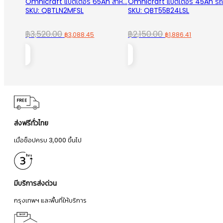
Omnicraft แบตเตอรี่ 65Ah สำห...
Omnicraft แบตเตอรี่ 45Ah รถเ
SKU: QBTLN2MFSL
SKU: QBT55B24LSL
Original
Current
Original
Current
฿
3,520.00
฿
2,150.00
฿
3,088.45
฿
1,886.41
price
price
price
price
was:
is:
was:
is:
฿3,520.00.
฿3,088.45.
฿2,150.00.
฿1,886.41
ส่งฟรีทั่วไทย
เมื่อช็อปครบ 3,000 ขึ้นไป
มีบริการส่งด่วน
กรุงเทพฯ และพื้นที่ให้บริการ