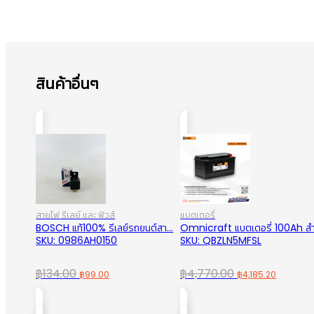
สินค้าอื่นๆ
สายไฟ รีเลย์ และ ฟิวส์
แบตเตอรี่
BOSCH แท้100% รีเลย์รถยนต์สา...
Omnicraft แบตเตอรี่ 100Ah สำ.
SKU: 0986AH0150
SKU: QBZLN5MFSL
Original
Current
Original
Curren
฿
134.00
฿
4,770.00
฿
99.00
฿
4,185.20
price
price
price
price
was:
is:
was:
is: