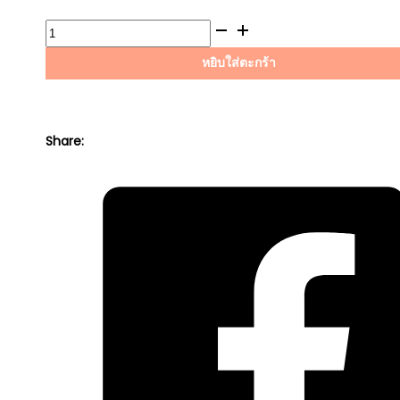
PRICE
PRICE
WAS:
IS:
จำนวน
฿69.00.
฿66.00.
ไส้
หยิบใส่ตะกร้า
กรอง
เครื่อง
HONDA
ALL
Share:
(ยกเว้น
ดีเซล)
G-
PART
ชิ้น