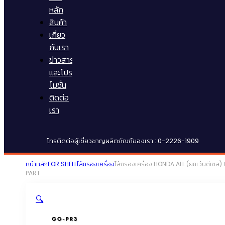
หลัก
สินค้า
เกี่ยว
กับเรา
ข่าวสาร
และโปร
โมชั่น
ติดต่อ
เรา
โทรติดต่อผู้เชี่ยวชาญผลิตภัณฑ์ของเรา : 0-2226-1909
หน้าหลัก
FOR SHELL
ไส้กรองเครื่อง
ไส้กรองเครื่อง HONDA ALL (ยกเว้นดีเซล)
PART
🔍