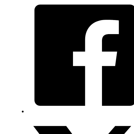
4JB1
2.5L/2.8L
(WPG-
001LV)
ชิ้น