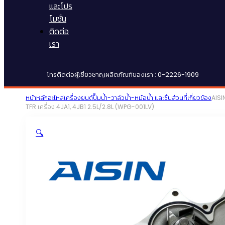
และโปร
โมชั่น
ติดต่อ
เรา
โทรติดต่อผู้เชี่ยวชาญผลิตภัณฑ์ของเรา : 0-2226-1909
หน้าหลัก
อะไหล่เครื่องยนต์
ปั๊มน้ำ-วาล์วน้ำ-หม้อน้ำ และชิ้นส่วนที่เกี่ยวข้อง
AISIN
TFR เครื่อง 4JA1, 4JB1 2.5L/2.8L (WPG-001LV)
🔍