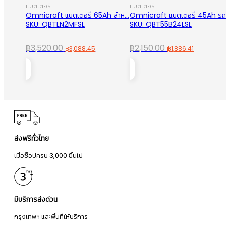
แบตเตอรี่
แบตเตอรี่
Omnicraft แบตเตอรี่ 65Ah สำห...
Omnicraft แบตเตอรี่ 45Ah รถเ
SKU: QBTLN2MFSL
SKU: QBT55B24LSL
Original
Current
Original
Current
฿
3,520.00
฿
2,150.00
฿
3,088.45
฿
1,886.41
price
price
price
price
was:
is:
was:
is:
฿3,520.00.
฿3,088.45.
฿2,150.00.
฿1,886.41
ส่งฟรีทั่วไทย
เมื่อช็อปครบ 3,000 ขึ้นไป
มีบริการส่งด่วน
กรุงเทพฯ และพื้นที่ให้บริการ