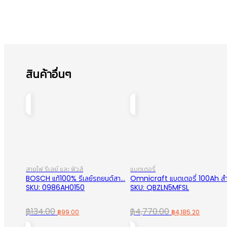
สินค้าอื่นๆ
สายไฟ รีเลย์ และ ฟิวส์
แบตเตอรี่
BOSCH แท้100% รีเลย์รถยนต์สา...
Omnicraft แบตเตอรี่ 100Ah สำ.
SKU: 0986AH0150
SKU: QBZLN5MFSL
Original
Current
Original
Curren
฿
134.00
฿
4,770.00
฿
99.00
฿
4,185.20
price
price
price
price