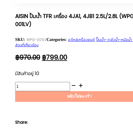
AISIN ปั้มน้ำ TFR เครื่อง 4JA1, 4JB1 2.5L/2.8L (WP
001LV)
WPG-001LV
อะไหล่เครื่องยนต์
,
ปั๊มน้ำ-วาล์วน้ำ-หม้อน้ำ 
SKU:
Categories:
ส่วนที่เกี่ยวข้อง
ORIGINAL
CURRENT
฿
970.00
฿
799.00
PRICE
PRICE
WAS:
IS:
มีสินค้าอยู่ 10
฿970.00.
฿799.00.
จำนวน
AISIN
หยิบใส่ตะกร้า
ปั้
มน้ำ
TFR
เครื่อง
Share:
4JA1,