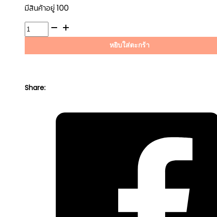
WAS:
IS:
มีสินค้าอยู่ 100
฿1,749.45.
฿1,137.14.
จำนวน
น้ำมัน
หยิบใส่ตะกร้า
เกียร์
AFW+
4L
AISIN
Share:
ชิ้น