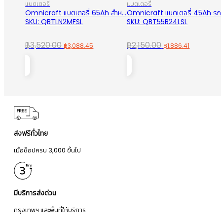
แบตเตอรี่
แบตเตอรี่
Omnicraft แบตเตอรี่ 65Ah สำห...
Omnicraft แบตเตอรี่ 45Ah รถเ
SKU: QBTLN2MFSL
SKU: QBT55B24LSL
Original
Current
Original
Current
฿
3,520.00
฿
2,150.00
฿
3,088.45
฿
1,886.41
price
price
price
price
was:
is:
was:
is:
฿3,520.00.
฿3,088.45.
฿2,150.00.
฿1,886.41
ส่งฟรีทั่วไทย
เมื่อช็อปครบ 3,000 ขึ้นไป
มีบริการส่งด่วน
กรุงเทพฯ และพื้นที่ให้บริการ