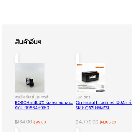
สินค้าอื่นๆ
สายไฟ รีเลย์ และ ฟิวส์
แบตเตอรี่
BOSCH แท้100% รีเลย์รถยนต์สา...
Omnicraft แบตเตอรี่ 100Ah สำ.
SKU: 0986AH0150
SKU: QBZLN5MFSL
Original
Current
Original
Curren
฿
134.00
฿
4,770.00
฿
99.00
฿
4,185.20
price
price
price
price