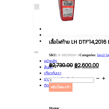
หมวดหมู่สินค้า
หน้าหลัก
สินค้า
เกี่ยวกับเรา
ข่าวสารและโปรโมชั่น
ติดต่อเรา
เสื้อไฟท้าย LH DTF’14,2016
8-98235561-0
ไฟหน้า ไ
SKU:
Categories:
หน้าหลัก
ORIGINAL
CUR
฿
2,730.00
฿
2,600.00
สินค้า
PRICE
PRI
เกี่ยวกับเรา
WAS:
IS:
จำนวน
ข่าวสารและโปรโมชั่น
฿2,730.00.
฿2,6
เสื้อ
ติดต่อเรา
หยิบใส่ตะกร้า
ไฟ
ท้าย
โทรติดต่อผู้เชี่ยวชาญผลิตภัณฑ์ของเรา : 0-2226-1909
LH
DTF'14,2016
Share: