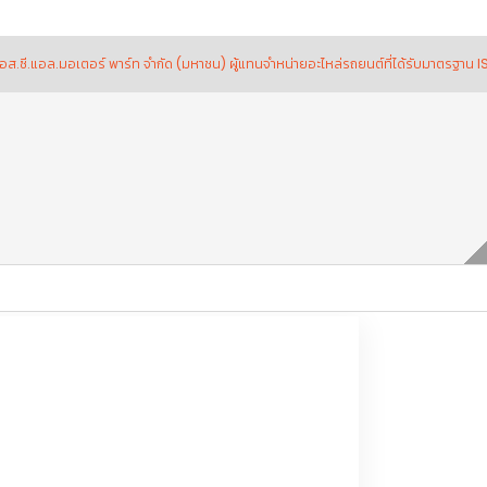
.มอเตอร์ พาร์ท จำกัด (มหาชน) ผู้แทนจำหน่ายอะไหล่รถยนต์ที่ได้รับมาตรฐาน ISO 9001
ะ อื่นๆ
เสื้อไฟท้าย LH DTF’14,2016 Euro4 TIS